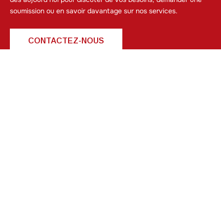
soumission ou en savoir davantage sur nos services.
CONTACTEZ-NOUS
DÉCOUVRIR NOS SERVICES
info@parallelegestion.com
514 993-5823
RBQ : 57562530-01